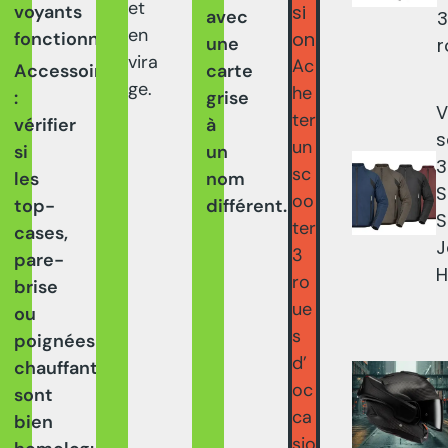
et
si
voyants
avec
3
en
on
fonctionnels.
une
r
vira
Ac
Accessoires
carte
ge.
he
:
grise
V
ter
vérifier
à
s
un
si
un
3
sc
les
nom
S
oo
top-
différent.
S
ter
cases,
J
3
pare-
H
ro
brise
ue
ou
s
poignées
d’
chauffantes
oc
sont
ca
bien
sio