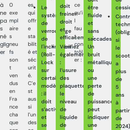
à
0
es,
ce
doit
Le
être
cessi
ne
exe
qui
qu’i
freiner
système
fluide
Contr
pa
mpl
offr
l
droit
de
et
tech
s
aire
e
fau
et
verrouillage
sans
(obli
né
s
sta
t
efficacement.
de
saccades.
si
glig
neu
bilit
con
l'inclinaison
Vérifiez
Un
le
er
fs
é et
trôl
(Roll-
également
bruit
scoot
son
séc
er :
Lock
:
métallique
a
t
urit
sur
l’usure
ou
plus
ven
é.
certains
des
une
de
dus
C’e
modèles)
plaquettes,
perte
5
en
st
: il
le
de
ans
Fra
aus
doit
niveau
puissance
à
nce
si
s’activer
de
peut
partir
cha
l’un
et
liquide
indiquer
de
que
des
se
de
une
2024)