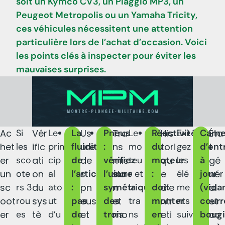
soit un Kymco CV3, un Piaggio MP3, un
Peugeot Metropolis ou un Yamaha Tricity,
ces véhicules nécessitent une attention
particulière lors de l’achat d’occasion. Voici
les points clés à inspecter pour éviter les
mauvaises surprises.
Ac
Si
Vér
Le
La
Us
Pneus
Tra
Le
Réactivité
His
Exi
Carne
Éta
het
les
ific
prin
fluidité
ure
:
ns
mo
du
tori
gez
d’ent
t
er
sco
ati
cip
de
de
vérifiez
mis
teu
moteur
qu
les
à
gé
un
ote
on
al
l’articulation
s
l’usure
sio
r et
:
e
élé
jour
nér
sc
rs 3
du
ato
:
pn
symétrique
n
la
doit
d’e
me
(vida
al
oot
rou
sys
ut
pas
eus
des
et
tra
monter
ntr
nts
courr
et
er
es
tè
d’u
de
et
trois
mo
ns
en
eti
suiv
bougi
ac