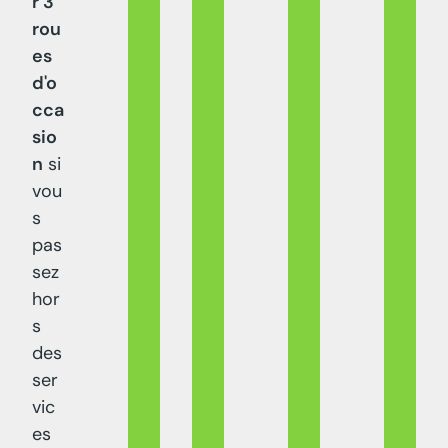
r 3
rou
es
d'o
cca
sio
n
si
vou
s
pas
sez
hor
s
des
ser
vic
es