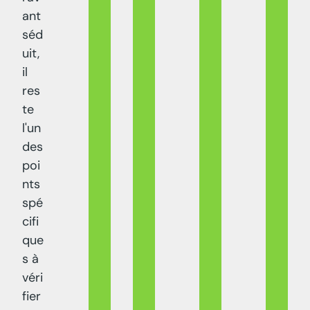
ant
séd
uit,
il
res
te
l'un
des
poi
nts
spé
cifi
que
s à
véri
fier