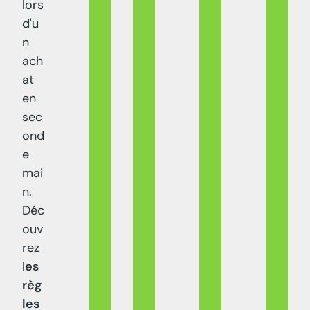
lors
d'u
n
ach
at
en
sec
ond
e
mai
n.
Déc
ouv
rez
l
es
règ
les