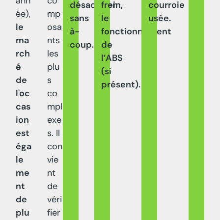
ann
co
désactiver
frein,
courroie
ée),
mp
sans
le
usée.
le
osa
à-
fonctionnement
ma
nts
coup.
de
rch
les
l’ABS
é
plu
(si
de
s
présent).
l'oc
co
cas
mpl
ion
exe
est
s. Il
éga
con
le
vie
me
nt
nt
de
de
véri
plu
fier