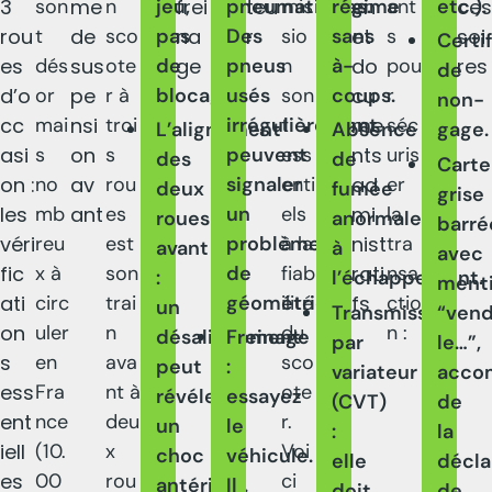
3
son
me
n
jeu,
frei
pneumatiques.
teu
mis
régime
en
ant
etc.).
ces
rou
t
de
sco
pas
na
Des
r
sio
sans
et
s
soi
Certif
es
dés
sus
ote
de
ge
pneus
n
à-
do
pou
res
de
d’o
or
pe
r à
blocage.
usés
son
coups.
cu
r
non-
cc
mai
nsi
troi
irrégulièrement
t
me
séc
L’alignement
Absence
gage.
asi
s
on
s
peuvent
ess
nts
uris
des
de
Carte
on :
no
av
rou
signaler
enti
ad
er
deux
fumée
grise
les
mb
ant
es
un
els
mi
la
roues
anormale
barré
véri
reu
est
problème
à la
nist
tra
avant
à
avec
fic
x à
son
de
fiab
rati
nsa
:
l’échappement.
ment
ati
circ
trai
géométrie.
ilité
fs
ctio
un
Transmission
“ven
on
uler
n
du
n :
désalignement
Freinage
par
le…”,
s
en
ava
sco
peut
:
variateur
acco
ess
Fra
nt à
ote
révéler
essayez
(CVT)
de
ent
nce
deu
r.
un
le
:
la
iell
(10.
x
Voi
choc
véhicule.
elle
décla
es
00
rou
ci
antérieur.
Il
doit
de