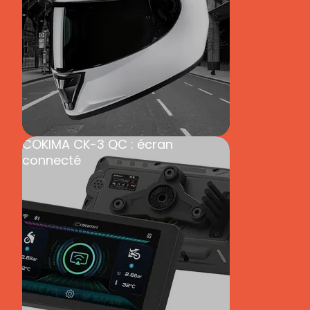
Casque scooter enfant : HJC Y10
COKIMA CK-3 QC : écran
connecté