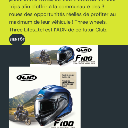
facilité et confort aussi bien pour des trajets
professionnels, que pour des weekends ou de
vrais road trips entre pilotes ! L ‘équipe de
scooter-3-roues.com est en partie issue de
l’univers du Cafe Racer et souhaite mettre en
place évènements, sorties, weekends et road-
trips afin d’offrir à la communauté des 3
roues des opportunités réelles de profiter au
maximum de leur véhicule ! Three wheels,
Three Lifes…tel est l’ADN de ce futur Club.
BIENTÔT