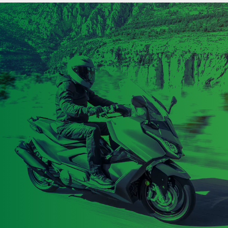
24.07.2026
24.07.2026
Le Scooter électrique
Scooter Vespa Gigi
125 Zero LS1
Saint-Tropez : une
débarque en Europe
édition limitée qui
célèbre l'art de vivre
méditerranéen