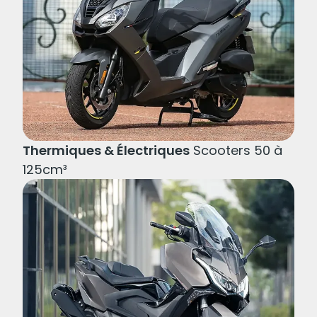
dynamique, au confort et à la sécurité qui
n’ont rien à envier aux motos.
Thermiques & Électriques
Scooters 50 à
125cm³