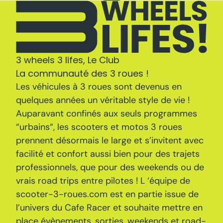
3
Prix des scooters 3 roues
Scooter 3 roues d’occasion : les points à
4
surveiller !
5
Contrôle technique 3 roues
6
Financer son scooter : les solutions !
TOUT LIRE
3 wheels 3 lifes, Le Club
La communauté des 3 roues !
Les véhicules à 3 roues sont devenus en
quelques années un véritable style de vie !
Auparavant confinés aux seuls programmes
“urbains“, les scooters et motos 3 roues
prennent désormais le large et s’invitent avec