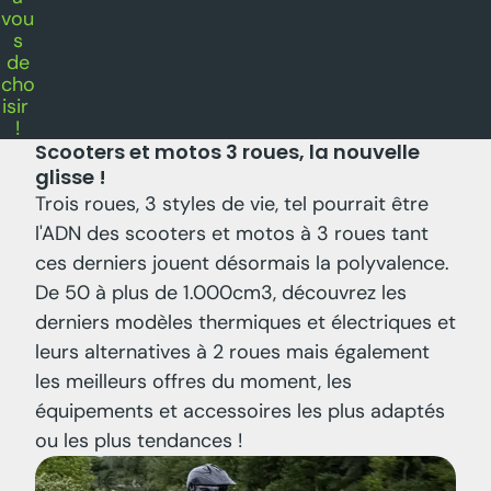
oot
ers
2
ou
3 r
ou
es,
à
vou
s
de
cho
isir
!
Scooters et motos 3 roues, la nouvelle
glisse !
Trois roues, 3 styles de vie, tel pourrait être
l'ADN des scooters et motos à 3 roues tant
ces derniers jouent désormais la polyvalence.
De 50 à plus de 1.000cm3, découvrez les