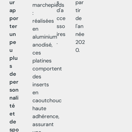
ur
s
par
marchepieds
ap
d'a
tir
:
por
cce
de
réalisées
ter
sso
l'an
en
un
ires
née
aluminium
pe
.
202
anodisé,
u
0.
ces
plu
platines
s
comportent
de
des
per
inserts
son
en
nali
caoutchouc
té
haute
et
adhérence,
de
assurant
spo