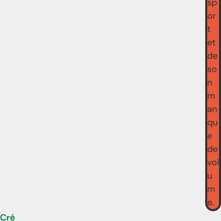
sp
or
t
et
de
so
n
m
an
qu
e
de
vol
u
m
e.
Cré