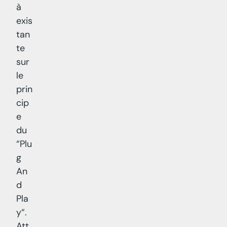
à
exis
tan
te
sur
le
prin
cip
e
du
“Plu
g
An
d
Pla
y“.
Att