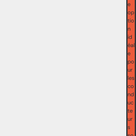
e
op
tio
n
id
éal
e
po
ur
les
co
nd
uc
te
ur
s
so