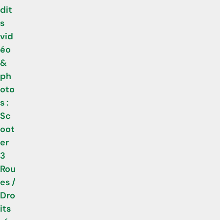
dit
s
vid
éo
&
ph
oto
s :
Sc
oot
er
3
Rou
es /
Dro
its