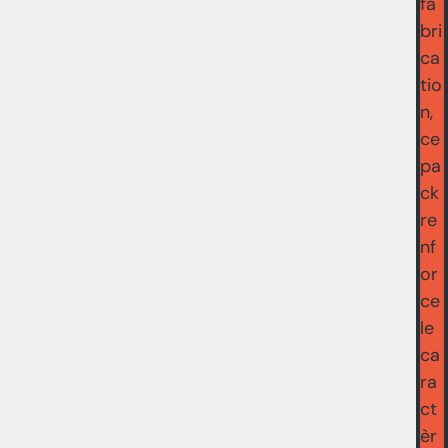
fa
bri
ca
tio
n,
ce
pa
ck
re
nf
or
ce
le
ca
ra
ct
èr