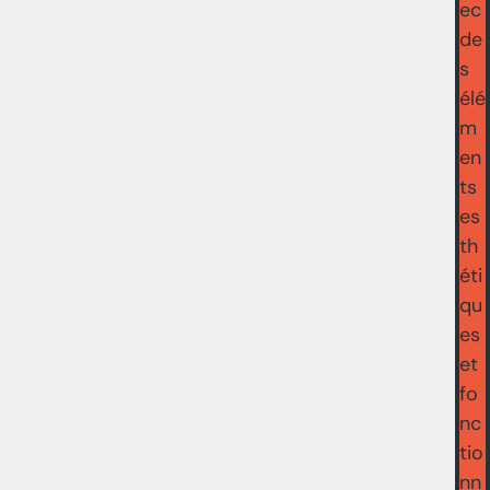
ec
de
s
élé
m
en
ts
es
th
éti
qu
es
et
fo
nc
tio
nn