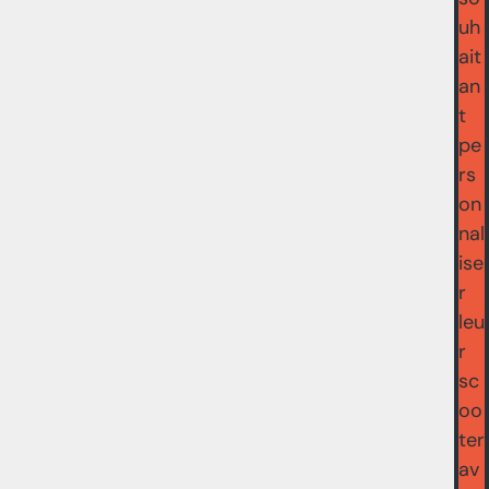
uh
ait
an
t
pe
rs
on
nal
ise
r
leu
r
sc
oo
ter
av