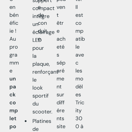
support
en
e
ven
Il
compact
bén
de
t
est
intègre
éfic
con
êtr
co
un
ie !
duit
e
mp
éclairage
Au
e.
ach
atib
LED
pro
eté
le
pour
gra
s
ave
la
mm
sép
c
plaque,
e
aré
les
renforçant
un
me
mo
le
pa
nt
dèl
look
ck
sur
es
sportif
co
diff
Tric
du
mp
ére
ity
scooter.
let
nts
30
Platines
po
site
0 à
de