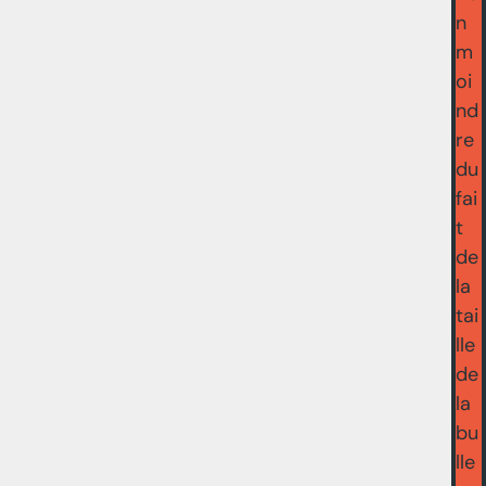
n
m
oi
nd
re
du
fai
t
de
la
tai
lle
de
la
bu
lle