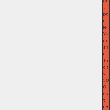
or
t
po
ur
le
Ya
m
ah
a
Tri
cit
y
30
0
es
t
un