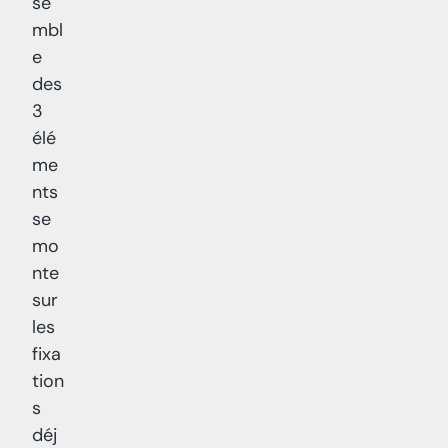
se
mbl
e
des
3
élé
me
nts
se
mo
nte
sur
les
fixa
tion
s
déj