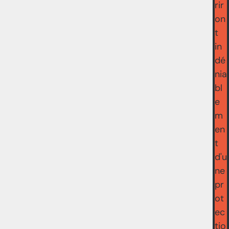
rir
on
t
in
dé
nia
bl
e
m
en
t
d'u
ne
pr
ot
ec
tio