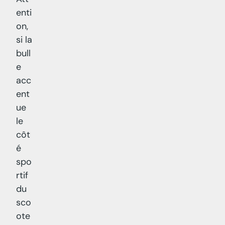
enti
on,
si la
bull
e
acc
ent
ue
le
côt
é
spo
rtif
du
sco
ote