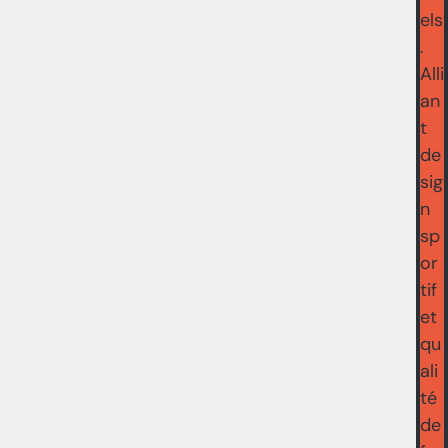
els
.
Alli
an
t
de
sig
n
sp
or
tif
et
qu
ali
té
de