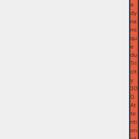
e
dy
na
mi
qu
e
du
Tri
cit
y
30
0.
At
te
nti
on
né