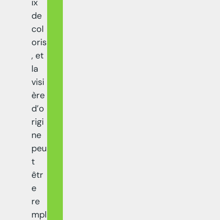
ix
de
col
oris
, et
la
visi
ère
d’o
rigi
ne
peu
t
êtr
e
re
mpl