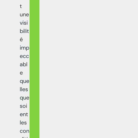
t
une
visi
bilit
é
imp
ecc
abl
e
que
lles
que
soi
ent
les
con