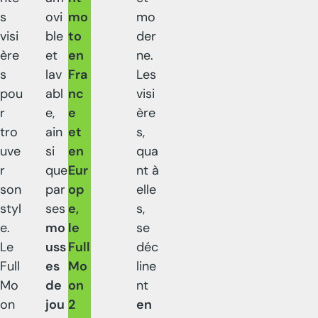
s
ovi
mo
mo
visi
ble
to
der
ère
et
en
ne.
s
lav
Fra
Les
pou
abl
nc
visi
r
e,
e
ère
tro
ain
et
s,
uve
si
en
qua
r
que
Eur
nt à
son
par
op
elle
styl
ses
e,
s,
e.
mo
le
se
Le
uss
Full
déc
Full
es
Mo
line
Mo
de
on
nt
on
jou
2
en