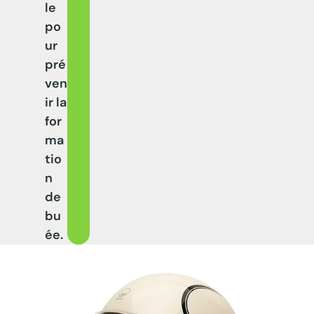
le
po
ur
pré
ven
ir la
for
ma
tio
n
de
bu
ée.