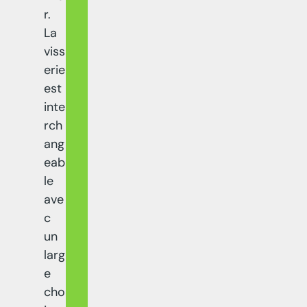
r.
La
viss
erie
est
inte
rch
ang
eab
le
ave
c
un
larg
e
cho