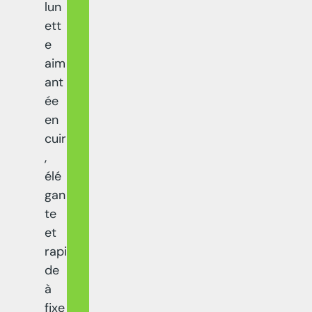
lun
ett
e
aim
ant
ée
en
cuir
,
élé
gan
te
et
rapi
de
à
fixe