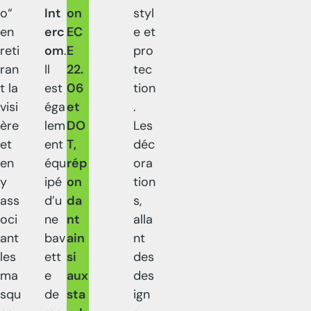
o“
Int
on
styl
en
erc
EC
e et
reti
om
.
E
pro
ran
Il
22.
tec
t la
est
06
tion
visi
éga
et
.
ère
lem
DO
Les
et
ent
T,
déc
en
équ
rép
ora
y
ipé
on
tion
ass
d’u
da
s,
oci
ne
nt
alla
ant
bav
ain
nt
les
ett
si
des
ma
e
aux
des
squ
de
sta
ign