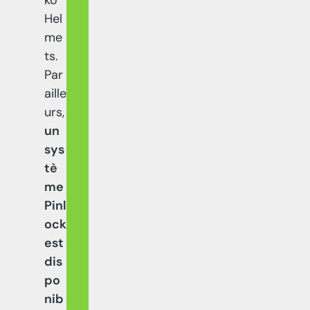
kö
Hel
me
ts.
Par
aille
urs,
un
sys
tè
me
Pinl
ock
est
dis
po
nib