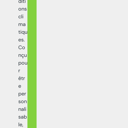
diti
ons
cli
ma
tiqu
es.
Co
nçu
pou
r
êtr
e
per
son
nali
sab
le,