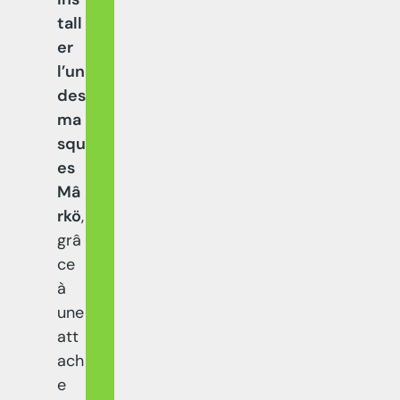
tall
er
l’un
des
ma
squ
es
Mâ
rkö
,
grâ
ce
à
une
att
ach
e