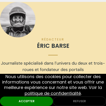
RÉDACTEUR
ÉRIC BARSE
Journaliste spécialisé dans l’univers du deux et trois-
roues et fondateur des portails
www.cafe-racer-only.com
et www.scooter-3-
Nous utilisons des cookies pour collecter des
informations vous concernant et vous offrir une
roues.com.
meilleure expérience sur notre site web. Voir la
Passionné de moto et de voyages depuis l’adolescence, il revendique l'achat de
politique de confidentialité
.
plus de 65 modèles personnels à ce jour, toutes marques et cylindrées
confondues. Curieux, ouvert à toutes les motorisations — thermiques comme
ACCEPTER
REFUSER
électriques —, il explore l’univers du deux et trois roues sans préjugé. Son