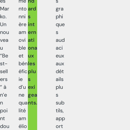
es
me
nd
s
Mar
nto
ard
gra
ko.
nni
s
phi
Un
ère
int
que
nou
am
ern
s
vea
ovi
ati
aud
u
ble
ona
aci
“Be
et
ux
eux
st-
bén
les
aux
sell
éfic
plu
dét
ers
ie
s
ails
“ à
d’u
exi
plu
n’e
ne
gea
s
n
qua
nts.
sub
poi
lité
tils,
nt
am
app
dou
élio
ort