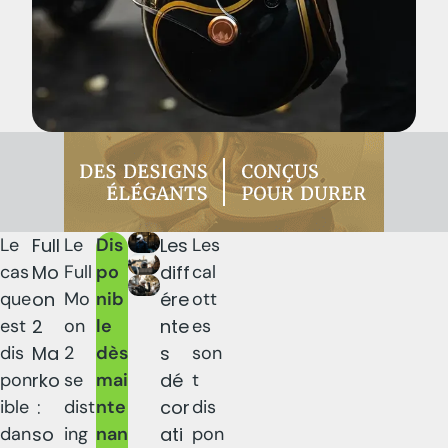
Le
Full
Le
Dis
Les
Les
cas
Mo
Full
po
diff
cal
que
on
Mo
nib
ére
ott
est
2
on
le
nte
es
dis
Ma
2
dès
s
son
pon
rko
se
mai
dé
t
ible
:
dist
nte
cor
dis
dan
so
ing
nan
ati
pon