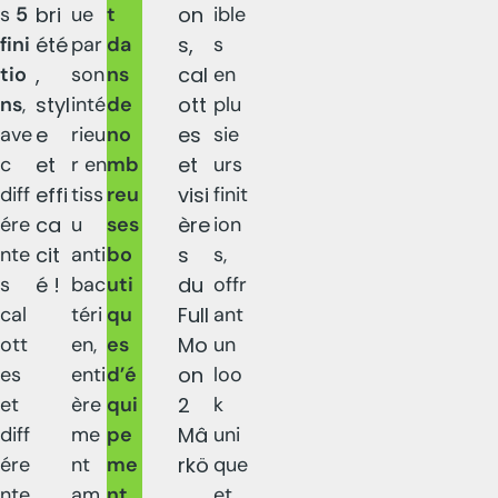
s
5
bri
ue
t
on
ible
fini
été
par
da
s,
s
tio
,
son
ns
cal
en
ns
,
styl
inté
de
ott
plu
ave
e
rieu
no
es
sie
c
et
r en
mb
et
urs
diff
effi
tiss
reu
visi
finit
ére
ca
u
ses
ère
ion
nte
cit
anti
bo
s
s,
s
é !
bac
uti
du
offr
cal
téri
qu
Full
ant
ott
en,
es
Mo
un
es
enti
d’é
on
loo
et
ère
qui
2
k
diff
me
pe
Mâ
uni
ére
nt
me
rkö
que
nte
am
nt
et