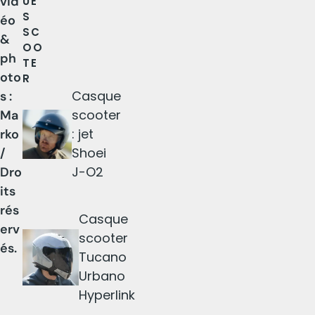
vid
UE
S
éo
SC
&
OO
ph
TE
oto
R
Casque
s :
scooter
Ma
: jet
rko
Shoei
/
J-O2
Dro
its
rés
Casque
erv
scooter
és.
Tucano
Urbano
Hyperlink