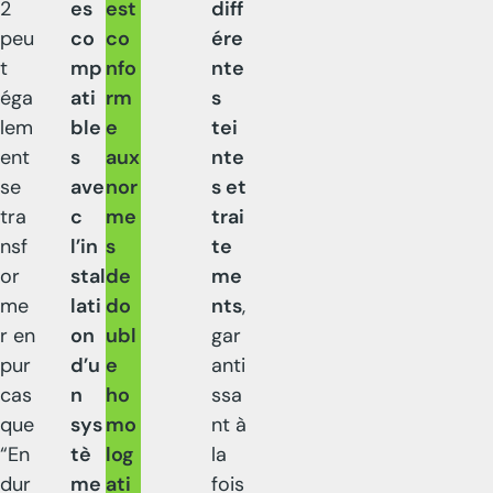
2
es
est
diff
peu
co
co
ére
t
mp
nfo
nte
éga
ati
rm
s
lem
ble
e
tei
ent
s
aux
nte
se
ave
nor
s et
tra
c
me
trai
nsf
l’in
s
te
or
stal
de
me
me
lati
do
nts
,
r en
on
ubl
gar
pur
d’u
e
anti
cas
n
ho
ssa
que
sys
mo
nt à
“En
tè
log
la
dur
me
ati
fois