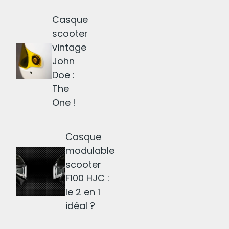
Casque
scooter
vintage
John
Doe :
The
One !
Casque
modulable
scooter
F100 HJC :
le 2 en 1
idéal ?