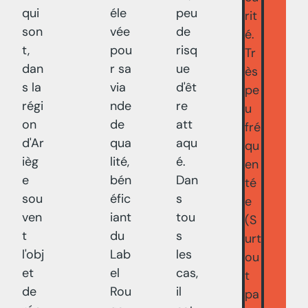
qui
éle
peu
rit
son
vée
de
é.
t,
pou
risq
Tr
dan
r sa
ue
ès
s la
via
d'êt
pe
régi
nde
re
u
on
de
att
fré
d'Ar
qua
aqu
qu
ièg
lité,
é.
en
e
bén
Dan
té
sou
éfic
s
e
ven
iant
tou
(S
t
du
s
urt
l'obj
Lab
les
ou
et
el
cas,
t
de
Rou
il
pa