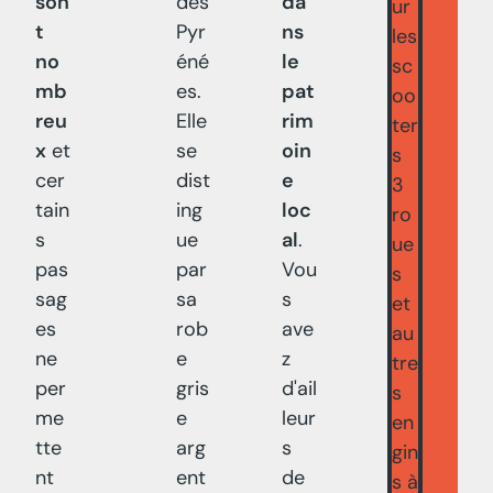
son
des
da
ur
t
Pyr
ns
les
no
éné
le
sc
mb
es.
pat
oo
reu
Elle
rim
ter
x
et
se
oin
s
cer
dist
e
3
tain
ing
loc
ro
s
ue
al
.
ue
pas
par
Vou
s
sag
sa
s
et
es
rob
ave
au
ne
e
z
tre
per
gris
d'ail
s
me
e
leur
en
tte
arg
s
gin
nt
ent
de
s à