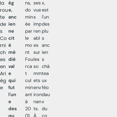
la
èg
ns,
ses
x,
rou
e,
do
vue
est
te
anc
min
s
l'un
de
ien
ée
imp
des
s
ne
par
ren
plu
Co
cit
le
abl
s
rni
é
mo
es
anc
ch
mé
nt
sur
ien
es
dié
Fou
les
s
en
val
rca
so
châ
Ari
e
t
mm
tea
èg
qui
cul
ets
ux
e
fut
min
env
féo
l'un
ant
iron
dau
e
à
nan
x
des
20
ts.
du
qu
01
À
co