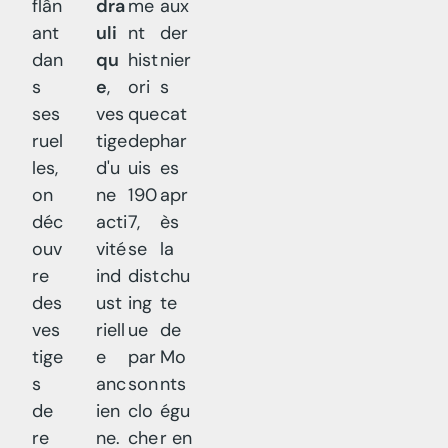
flân
dra
me
aux
ant
uli
nt
der
dan
qu
hist
nier
s
e
,
ori
s
ses
ves
que
cat
ruel
tige
dep
har
les,
d'u
uis
es
on
ne
190
apr
déc
acti
7,
ès
ouv
vité
se
la
re
ind
dist
chu
des
ust
ing
te
ves
riell
ue
de
tige
e
par
Mo
s
anc
son
nts
de
ien
clo
égu
re
ne.
che
r en