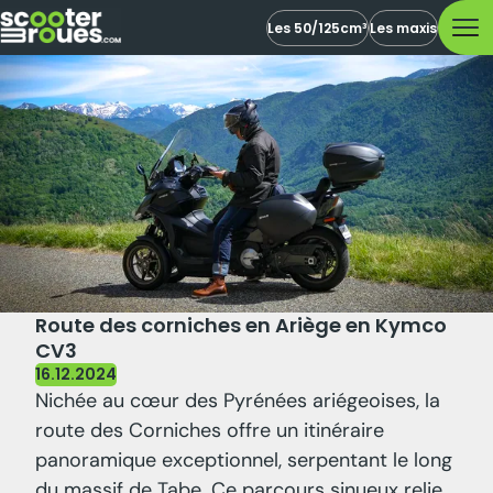
Les 50/125cm³
Les maxis
Route des corniches en Ariège en Kymco
CV3
16.12.2024
Nichée au cœur des Pyrénées ariégeoises, la
route des Corniches offre un itinéraire
panoramique exceptionnel, serpentant le long
du massif de Tabe. Ce parcours sinueux relie