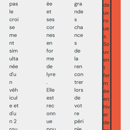
pas
ée
gra
de
le
et
nde
ux
croi
ses
s
ro
se
cor
cha
ue
me
nes
nce
s.
nt
en
s
So
sim
for
de
uv
ulta
me
la
en
née
de
ren
t
d'u
lyre
con
fer
n
.
trer
m
véh
Elle
lors
ée
icul
est
de
en
e et
rec
vot
hiv
d'u
onn
re
er
n 2
ue
péri
de
rou
pou
ple,