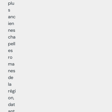
plu
s
anc
ien
nes
cha
pell
es
ro
ma
nes
de
la
régi
on,
dat
ant