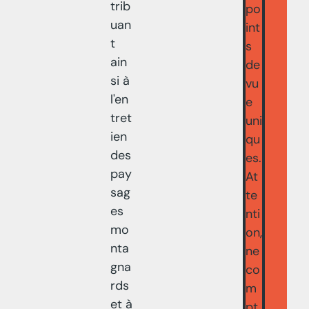
trib
po
uan
int
t
s
ain
de
si à
vu
l'en
e
tret
uni
ien
qu
des
es.
pay
At
sag
te
es
nti
mo
on,
nta
ne
gna
co
rds
m
et à
pt