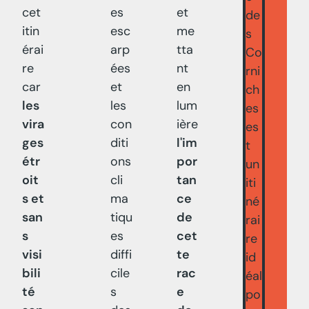
cet
es
et
de
itin
esc
me
s
érai
arp
tta
Co
re
ées
nt
rni
car
et
en
ch
les
les
lum
es
vira
con
ière
es
ges
diti
l'im
t
étr
ons
por
un
oit
cli
tan
iti
s et
ma
ce
né
san
tiqu
de
rai
s
es
cet
re
visi
diffi
te
id
bili
cile
rac
éal
té
s
e
po