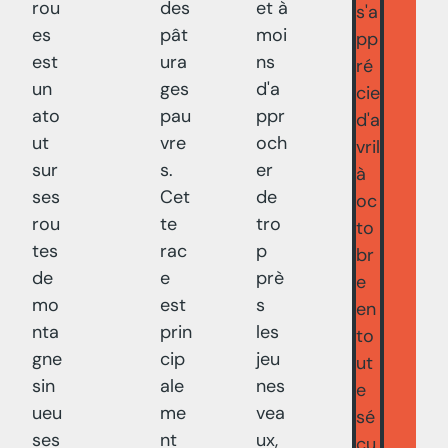
rou
des
et à
s'a
es
pât
moi
pp
est
ura
ns
ré
un
ges
d'a
cie
ato
pau
ppr
d'a
ut
vre
och
vril
sur
s.
er
à
ses
Cet
de
oc
rou
te
tro
to
tes
rac
p
br
de
e
prè
e
mo
est
s
en
nta
prin
les
to
gne
cip
jeu
ut
sin
ale
nes
e
ueu
me
vea
sé
ses
nt
ux,
cu