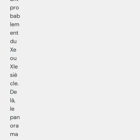
pro
bab
lem
ent
du
Xe
ou
XIe
siè
cle.
De
là,
le
pan
ora
ma