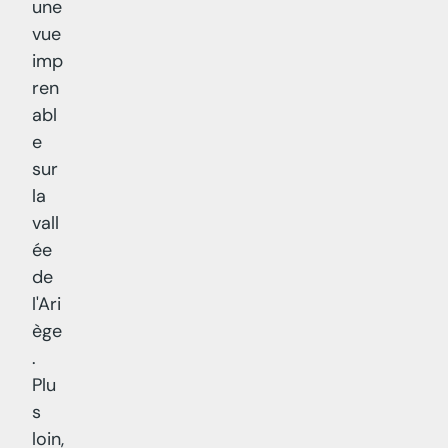
une
vue
imp
ren
abl
e
sur
la
vall
ée
de
l'Ari
ège
.
Plu
s
loin,