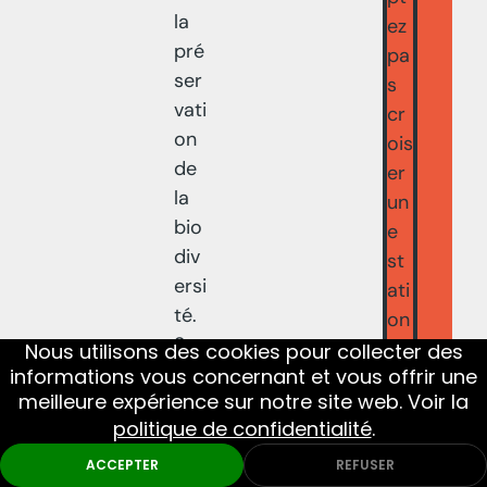
la
ez
pré
pa
ser
s
vati
cr
on
ois
de
er
la
un
bio
e
div
st
ersi
ati
té.
on
Son
se
Nous utilisons des cookies pour collecter des
éle
informations vous concernant et vous offrir une
rvi
meilleure expérience sur notre site web. Voir la
vag
ce
politique de confidentialité
.
e
ou
ext
un
ACCEPTER
REFUSER