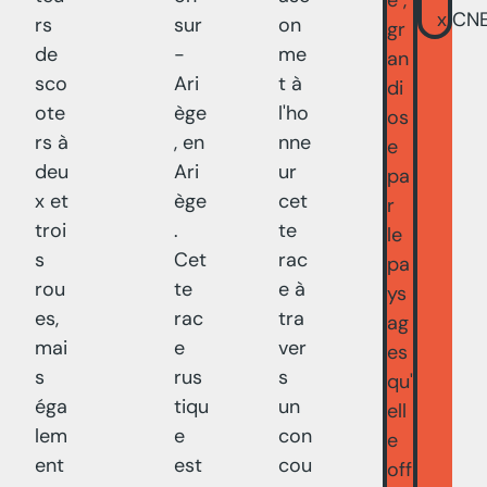
e ,
x CN
rs
sur
on
gr
de
-
me
an
sco
Ari
t à
di
ote
ège
l'ho
os
rs à
, en
nne
e
deu
Ari
ur
pa
x et
ège
cet
r
troi
.
te
le
s
Cet
rac
pa
rou
te
e à
ys
es,
rac
tra
ag
mai
e
ver
es
s
rus
s
qu'
éga
tiqu
un
ell
lem
e
con
e
ent
est
cou
off