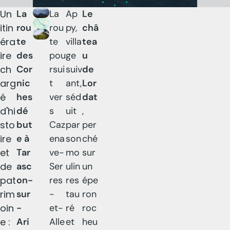
Un
La
La
Ap
Le
itin
rou
rou
py,
châ
éra
te
te
villa
tea
ire
des
pou
ge
u
ch
Cor
rsui
suiv
de
arg
nic
t
ant,
Lor
é
hes
ver
séd
dat
d'hi
dé
s
uit
,
sto
but
Caz
par
per
ire
e à
ena
son
ché
et
Tar
ve-
mo
sur
de
asc
Ser
ulin
un
pat
on-
res
res
épe
rim
sur
-
tau
ron
oin
-
et-
ré
roc
e :
Ari
Alle
et
heu