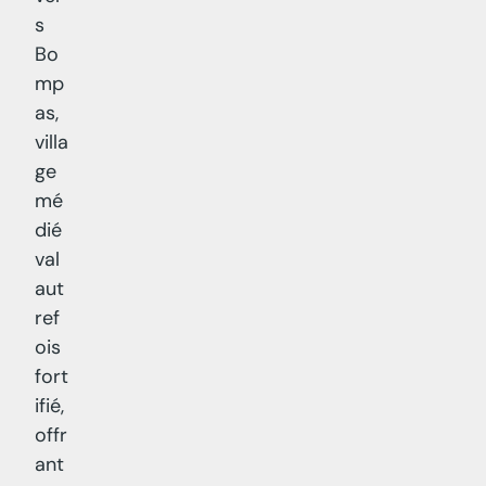
s
Bo
mp
as,
villa
ge
mé
dié
val
aut
ref
ois
fort
ifié,
offr
ant