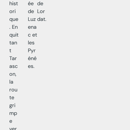
hist
ée
de
ori
de
Lor
que
Luz
dat.
. En
ena
quit
c et
tan
les
t
Pyr
Tar
éné
asc
es.
on,
la
rou
te
gri
mp
e
ver