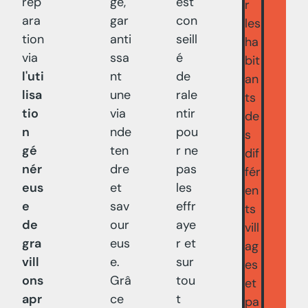
rép
ge,
est
r
ara
gar
con
les
tion
anti
seill
ha
via
ssa
é
bit
l'uti
nt
de
an
lisa
une
rale
ts
tio
via
ntir
de
n
nde
pou
s
gé
ten
r ne
dif
nér
dre
pas
fér
eus
et
les
en
e
sav
effr
ts
de
our
aye
vill
gra
eus
r et
ag
vill
e.
sur
es
ons
Grâ
tou
et
apr
ce
t
pa