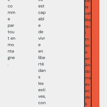
be
co
est
la
mm
cap
val
e
abl
lée
par
e
qu
tou
de
i
t en
vivr
m
mo
e
èn
nta
en
e
gne
libe
en
.
rté
An
dan
do
s
rre
les
av
esti
ec
ves,
de
con
s