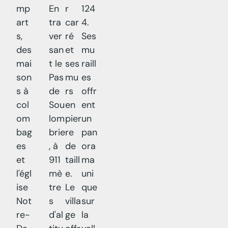
mp
En
r
124
art
tra
car
4.
s,
ver
ré
Ses
des
san
et
mu
mai
t le
ses
raill
son
Pas
mu
es
s à
de
rs
offr
col
Sou
en
ent
om
lom
pier
un
bag
brie
re
pan
es
, à
de
ora
et
911
taill
ma
l'égl
mè
e.
uni
ise
tre
Le
que
Not
s
villa
sur
re-
d'al
ge
la