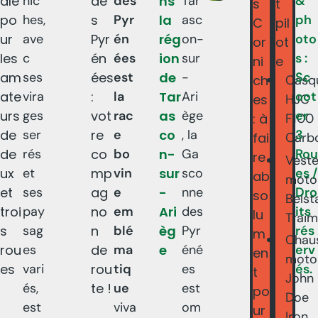
ale
nic
de
des
ns
Tar
&
s
t
po
hes,
s
Pyr
la
asc
ph
C
pil
ur
ave
Pyr
én
rég
on-
oto
or
ot
les
c
én
ées
ion
sur
s :
ni
e
am
ses
ées
est
de
-
Sc
ch
Casq
ate
vira
:
la
Tar
Ari
oot
es
HJC
urs
ges
vot
rac
as
ège
er
: à
F100
de
ser
re
e
co
, la
3
fai
Carb
de
rés
co
bo
n-
Ga
Rou
re
Vest
ux
et
mp
vin
sur
sco
es /
ab
moto
et
ses
ag
e
-
nne
Dro
so
Belst
troi
pay
no
em
Ari
des
its
lu
Traim
s
sag
n
blé
èg
Pyr
rés
m
Chau
rou
es
de
ma
e
éné
erv
en
moto
es
vari
rou
tiq
es
és.
t
John
és,
te !
ue
est
po
Doe
est
viva
om
ur
Iron