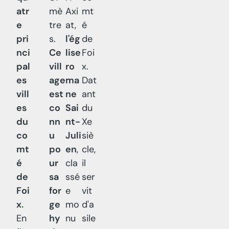
atr
mè
Axi
mt
e
tre
at,
é
pri
s.
l'ég
de
nci
Ce
lise
Foi
pal
vill
ro
x.
es
age
ma
Dat
vill
est
ne
ant
es
co
Sai
du
du
nn
nt-
Xe
co
u
Juli
siè
mt
po
en
,
cle,
é
ur
cla
il
de
sa
ssé
ser
Foi
for
e
vit
x
.
ge
mo
d'a
En
hy
nu
sile