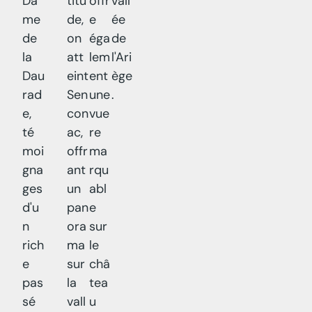
Da
titu
offr
vall
me
de,
e
ée
de
on
éga
de
la
att
lem
l'Ari
Dau
eint
ent
ège
rad
Sen
une
.
e,
con
vue
té
ac,
re
moi
offr
ma
gna
ant
rqu
ges
un
abl
d'u
pan
e
n
ora
sur
rich
ma
le
e
sur
châ
pas
la
tea
sé
vall
u