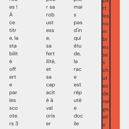
pa
es !
r sa
mai
rt
À
rob
s
les
ce
ust
pas
no
titr
ess
d'in
m
e, la
e,
qui
br
sta
sa
étu
eu
bilit
fert
de,
se
é
ilité,
la
s
off
et
rac
ch
ert
sa
e
ut
e
cap
est
es
par
acit
rép
de
les
é à
uté
nei
sco
val
e
ge,
ote
oris
doc
ell
rs 3
er
ile
e