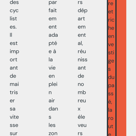
des
par
rs
re
cyc
fait
dép
et
list
em
art
ric
es.
ent
em
he
Il
ada
ent
en
est
pté
al,
ve
imp
e à
réu
sti
ort
la
niss
ge
ant
vie
ant
s
de
en
de
du
mai
plei
no
pa
tris
n
mb
ss
er
air
reu
é,
sa
dan
x
la
vite
s
éle
ro
sse
les
veu
ut
sur
zon
rs
e