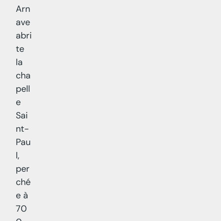
Arn
ave
abri
te
la
cha
pell
e
Sai
nt-
Pau
l,
per
ché
e à
70