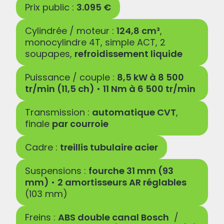
Prix public :
3.095 €
Cylindrée / moteur :
124,8 cm³
,
monocylindre 4T, simple ACT, 2
soupapes,
refroidissement liquide
Puissance / couple :
8,5 kW à 8 500
tr/min (11,5 ch)
•
11 Nm à 6 500 tr/min
Transmission :
automatique CVT
,
finale
par courroie
Cadre :
treillis tubulaire acier
Suspensions :
fourche 31 mm (93
mm)
•
2 amortisseurs AR réglables
(103 mm)
Freins :
ABS double canal Bosch
/