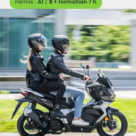
Permis :
A1
/
B + formation 7 h