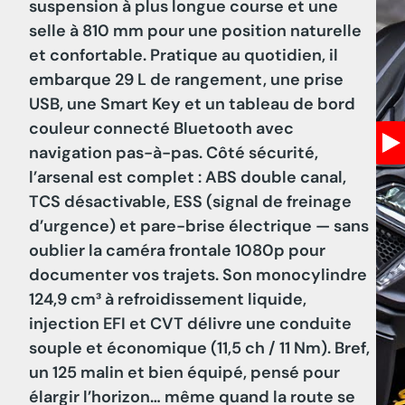
suspension à plus longue course et une
selle à 810 mm pour une position naturelle
et confortable. Pratique au quotidien, il
embarque 29 L de rangement, une prise
USB, une Smart Key et un tableau de bord
couleur connecté Bluetooth avec
navigation pas-à-pas. Côté sécurité,
l’arsenal est complet : ABS double canal,
TCS désactivable, ESS (signal de freinage
d’urgence) et pare-brise électrique — sans
oublier la caméra frontale 1080p pour
documenter vos trajets. Son monocylindre
124,9 cm³ à refroidissement liquide,
injection EFI et CVT délivre une conduite
souple et économique (11,5 ch / 11 Nm). Bref,
un 125 malin et bien équipé, pensé pour
élargir l’horizon… même quand la route se