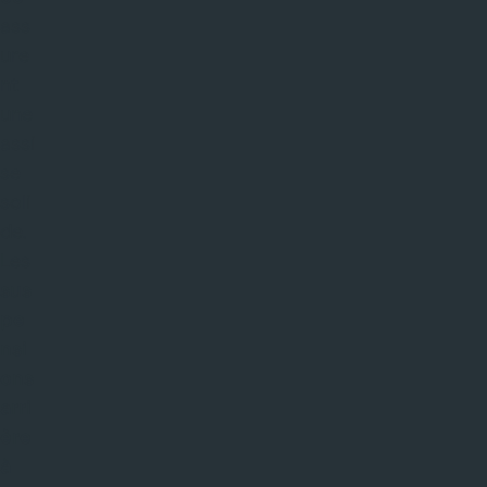
ass
ure
nt
une
assi
se
soli
de.
Les
sus
pe
nsi
ons
arri
ère
à