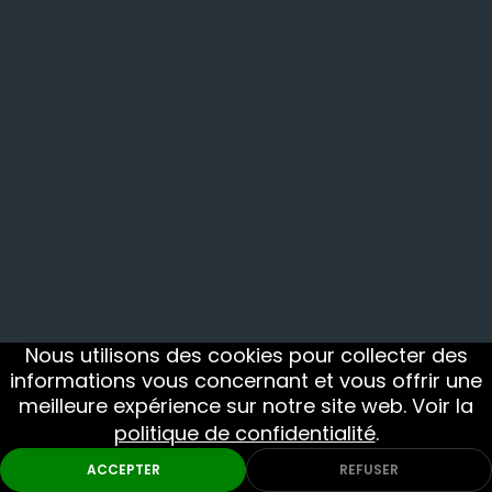
exp
éri
me
nté
s.
Le
MP
3
310
Sp
ort
se
Nous utilisons des cookies pour collecter des
dist
informations vous concernant et vous offrir une
ing
meilleure expérience sur notre site web. Voir la
ue
politique de confidentialité
.
par
ACCEPTER
REFUSER
son